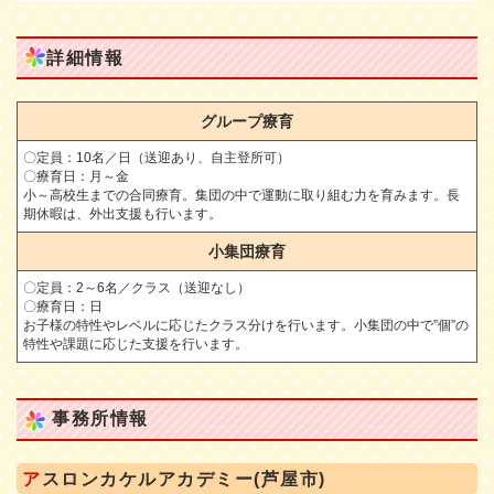
詳細情報
グループ療育
〇定員：10名／日（送迎あり、自主登所可）
〇療育日：月～金
小～高校生までの合同療育。集団の中で運動に取り組む力を育みます。長
期休暇は、外出支援も行います。
小集団療育
〇定員：2～6名／クラス（送迎なし）
〇療育日：日
お子様の特性やレベルに応じたクラス分けを行います。小集団の中で”個”の
特性や課題に応じた支援を行います。
事務所情報
ア
スロンカケルアカデミー(芦屋市)