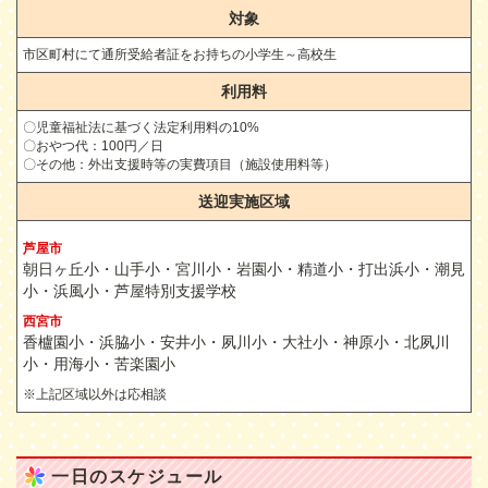
対象
市区町村にて通所受給者証をお持ちの小学生～高校生
利用料
〇児童福祉法に基づく法定利用料の10%
〇おやつ代：100円／日
〇その他：外出支援時等の実費項目（施設使用料等）
送迎実施区域
芦屋市
朝日ヶ丘小・山手小・宮川小・岩園小・精道小・打出浜小・潮見
小・浜風小・芦屋特別支援学校
西宮市
香櫨園小・浜脇小・安井小・夙川小・大社小・神原小・北夙川
小・用海小・苦楽園小
※上記区域以外は応相談
一日のスケジュール