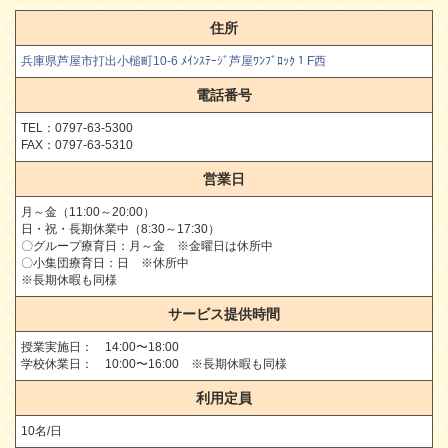
住所
兵庫県芦屋市打出小槌町10-6 ﾒｲﾝｽﾃｰｼﾞ芦屋ﾜﾝﾌﾞﾛｯｸ１F西
電話番号
TEL：0797-63-5300
FAX：0797-63-5310
営業日
月～金（11:00～20:00）
日・祝・長期休業中（8:30～17:30）
〇グループ療育日：月～金 ※金曜日は休所中
〇小集団療育日：日 ※休所中
※長期休暇も同様
サービス提供時間
授業実施日： 14:00〜18:00
学校休業日： 10:00〜16:00 ※長期休暇も同様
利用定員
10名/日