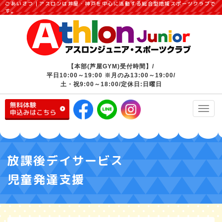
ごあいさつ｜アスロンは芦屋・神戸を中心に活動する総合型地域スポーツクラブで
す。
【本部(芦屋GYM)受付時間】/
平日10:00～19:00 ※月のみ13:00～19:00/
土・祝9:00～18:00/定休日:日曜日
Toggl
navig
放課後デイサービス
児童発達支援