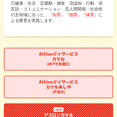
①健康・生活 ②運動・感覚 ③認知・行動 ④
言語・コミュニケーション ⑤人間関係・社会性
の五領域に沿った、
『知育』『徳育』『体育』
に
よる療育を実践します。
Athlonデイサービス
カケル
(神戸市東灘区)
Athlonデイサービス
カケルあしや
(芦屋市)
NEW
アスロンカケル