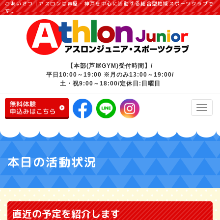
ごあいさつ｜アスロンは芦屋・神戸を中心に活動する総合型地域スポーツクラブで
す。
【本部(芦屋GYM)受付時間】/
平日10:00～19:00 ※月のみ13:00～19:00/
土・祝9:00～18:00/定休日:日曜日
Toggl
navig
本日の活動状況
直近の予定を紹介します