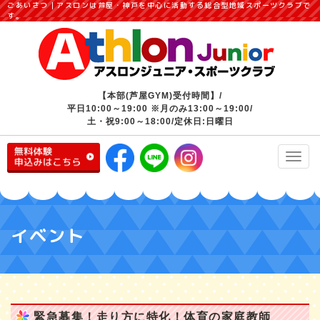
ごあいさつ｜アスロンは芦屋・神戸を中心に活動する総合型地域スポーツクラブで
す。
【本部(芦屋GYM)受付時間】/
平日10:00～19:00 ※月のみ13:00～19:00/
土・祝9:00～18:00/定休日:日曜日
Toggl
navig
イベント
緊急募集！走り方に特化！体育の家庭教師