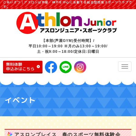
ごあいさつ｜アスロンは芦屋・神戸を中心に活動する総合型地域スポーツクラブで
す。
【本部(芦屋GYM)受付時間】/
平日10:00～19:00 ※月のみ13:00～19:00/
土・祝9:00～18:00/定休日:日曜日
Toggl
navig
イベント
アスロンプレイス 春のスポーツ無料体験会