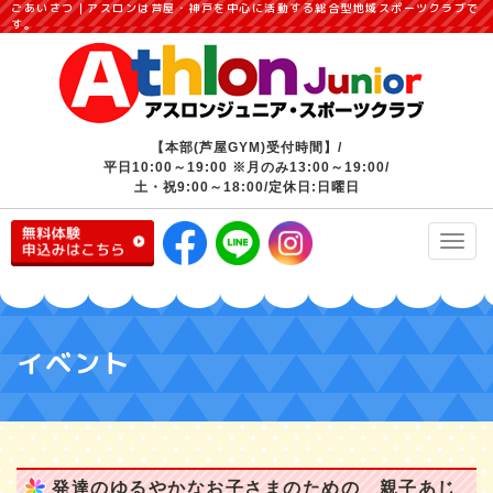
ごあいさつ｜アスロンは芦屋・神戸を中心に活動する総合型地域スポーツクラブで
す。
【本部(芦屋GYM)受付時間】/
平日10:00～19:00 ※月のみ13:00～19:00/
土・祝9:00～18:00/定休日:日曜日
Toggl
navig
イベント
発達のゆるやかなお子さまのための 親子あじ