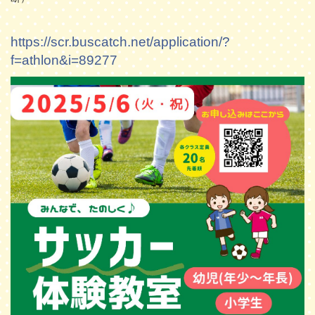
https://scr.buscatch.net/application/?
f=athlon&i=89277