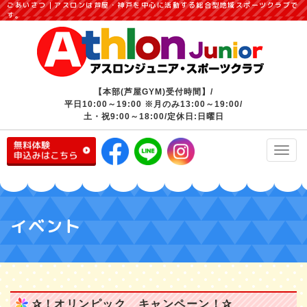
ごあいさつ｜アスロンは芦屋・神戸を中心に活動する総合型地域スポーツクラブで
す。
【本部(芦屋GYM)受付時間】/
平日10:00～19:00 ※月のみ13:00～19:00/
土・祝9:00～18:00/定休日:日曜日
Toggl
navig
イベント
✰！オリンピック キャンペーン！✰