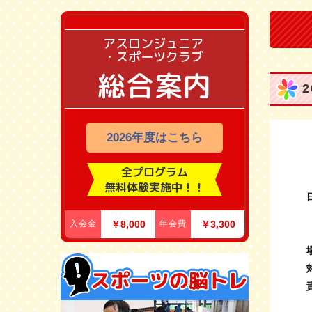
アスロンジュニア
・スポーツクラブ
総合案内
2026年度はこちら
全プログラム
無料体験実施中！！
入会金
￥8,000
年会費
￥3,300