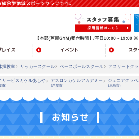
る総合型地域スポーツクラブです。
【本部(芦屋GYM)受付時間】/
平日10:00～19:00 ※
プレイス
イベント
スタ
体操教室
サッカースクール
ベースボールスクール
アスリートクラ
イサービスカケルあしや
アスロンカケルアカデミー
ジュニアグラベ
屋市)
(芦屋市)
(尼崎市)
お知らせ