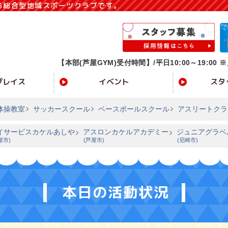
る総合型地域スポーツクラブです。
【本部(芦屋GYM)受付時間】/
平日10:00～19:00 ※
プレイス
イベント
スタ
体操教室
サッカースクール
ベースボールスクール
アスリートクラ
イサービスカケルあしや
アスロンカケルアカデミー
ジュニアグラベ
屋市)
(芦屋市)
(尼崎市)
本日の活動状況