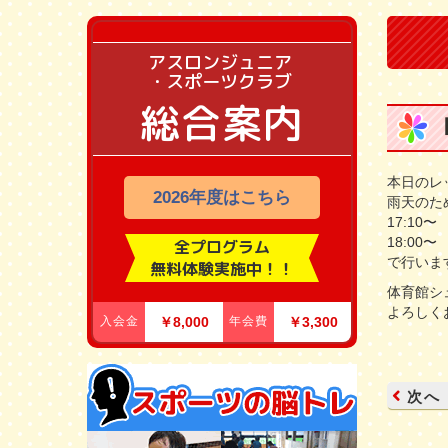
アスロンジュニア
・スポーツクラブ
総合案内
本日のレ
2026年度はこちら
雨天のた
17:10
18:00
全プログラム
で行いま
無料体験実施中！！
体育館シ
よろしく
入会金
￥8,000
年会費
￥3,300
次へ