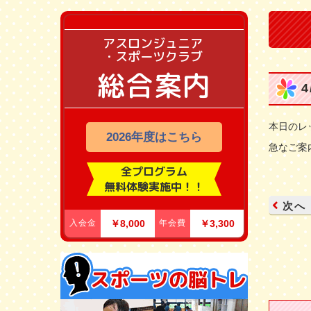
アスロンジュニア
・スポーツクラブ
総合案内
本日のレ
2026年度はこちら
急なご案
全プログラム
無料体験実施中！！
次へ
入会金
￥8,000
年会費
￥3,300