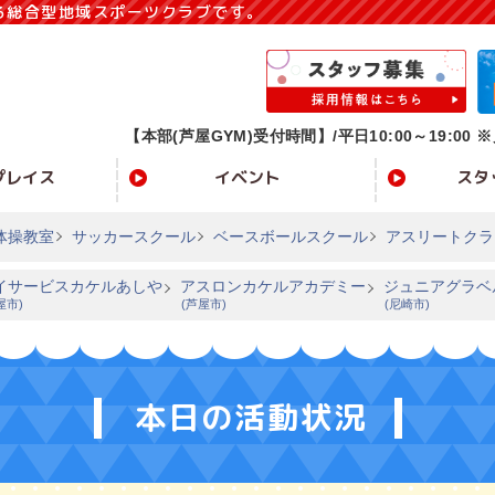
る総合型地域スポーツクラブです。
【本部(芦屋GYM)受付時間】/
平日10:00～19:00 ※
プレイス
イベント
スタ
体操教室
サッカースクール
ベースボールスクール
アスリートクラ
イサービスカケルあしや
アスロンカケルアカデミー
ジュニアグラベ
屋市)
(芦屋市)
(尼崎市)
本日の活動状況