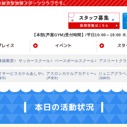
る総合型地域スポーツクラブです。
【本部(芦屋GYM)受付時間】/
平日10:00～19:00 ※
プレイス
イベント
スタ
体操教室
サッカースクール
ベースボールスクール
アスリートクラ
イサービスカケルあしや
アスロンカケルアカデミー
ジュニアグラベ
屋市)
(芦屋市)
(尼崎市)
本日の活動状況