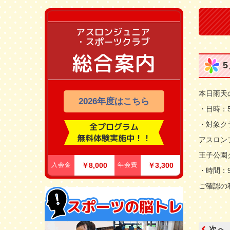
アスロンジュニア
・スポーツクラブ
総合案内
本日雨天
2026年度はこちら
・日時：
・対象ク
全プログラム
無料体験実施中！！
アスロン
王子公園
入会金
￥8,000
年会費
￥3,300
・時間：9
ご確認の
次へ