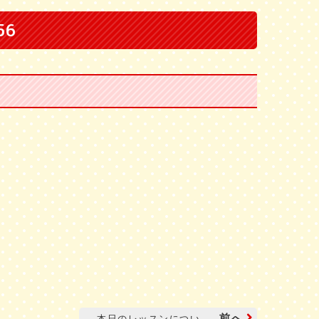
56
前へ
本日のレッスンについ...