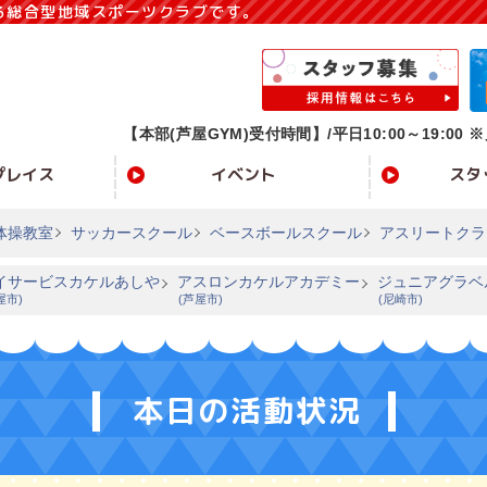
る総合型地域スポーツクラブです。
【本部(芦屋GYM)受付時間】/
平日10:00～19:00 ※
プレイス
イベント
スタ
体操教室
サッカースクール
ベースボールスクール
アスリートクラ
イサービスカケルあしや
アスロンカケルアカデミー
ジュニアグラベ
屋市)
(芦屋市)
(尼崎市)
本日の活動状況