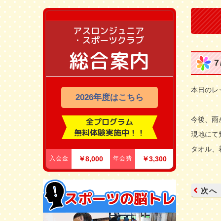
アスロンジュニア
・スポーツクラブ
総合案内
本日のレ
2026年度はこちら
今後、雨
全プログラム
無料体験実施中！！
現地にて
タオル、
入会金
￥8,000
年会費
￥3,300
次へ